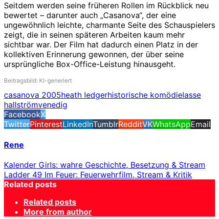
Seitdem werden seine früheren Rollen im Rückblick neu
bewertet – darunter auch „Casanova“, der eine
ungewöhnlich leichte, charmante Seite des Schauspielers
zeigt, die in seinen späteren Arbeiten kaum mehr
sichtbar war. Der Film hat dadurch einen Platz in der
kollektiven Erinnerung gewonnen, der über seine
ursprüngliche Box-Office-Leistung hinausgeht.
Beitragsbild: KI-generiert
casanova 2005
heath ledger
historische komödie
lasse
hallström
venedig
Facebook
X
Twitter
Pinterest
LinkedIn
Tumblr
Reddit
VK
WhatsApp
Email
Rene
Kalender Girls: wahre Geschichte, Besetzung & Stream
Ladder 49 Im Feuer: Feuerwehrfilm, Stream & Kritik
Related posts
Related posts
More from author