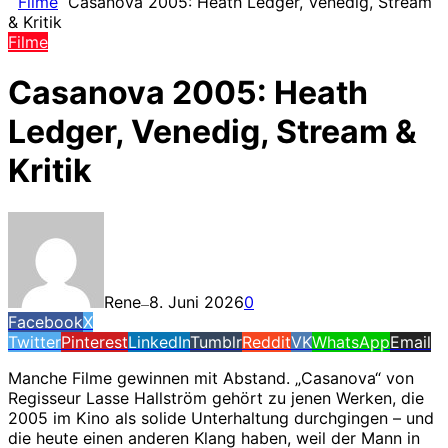
Filme
Casanova 2005: Heath Ledger, Venedig, Stream
& Kritik
Filme
Casanova 2005: Heath
Ledger, Venedig, Stream &
Kritik
Rene
8. Juni 2026
0
—
Facebook
X
Twitter
Pinterest
LinkedIn
Tumblr
Reddit
VK
WhatsApp
Email
Manche Filme gewinnen mit Abstand. „Casanova“ von
Regisseur Lasse Hallström gehört zu jenen Werken, die
2005 im Kino als solide Unterhaltung durchgingen – und
die heute einen anderen Klang haben, weil der Mann in