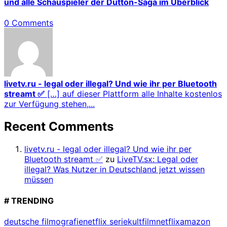
und alle Schauspieler der Dutton-Saga im Überblick
0 Comments
livetv.ru - legal oder illegal? Und wie ihr per Bluetooth
streamt ✅
[…] auf dieser Plattform alle Inhalte kostenlos
zur Verfügung stehen,...
Recent Comments
livetv.ru - legal oder illegal? Und wie ihr per
Bluetooth streamt ✅
zu
LiveTV.sx: Legal oder
illegal? Was Nutzer in Deutschland jetzt wissen
müssen
# TRENDING
deutsche filmografie
netflix serie
kultfilm
netflix
amazon