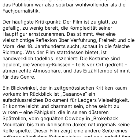
das Publikum war also spürbar wohlwollender als die
Fachjournalistik.
Der häufigste Kritikpunkt: Der Film ist zu glatt, zu
gefällig, zu wenig bereit, die Komplexität seiner
Hauptfigur ernstzunehmen. Das stimmt. Wer eine
vielschichtige Reflexion über Verführung, Freiheit und die
Moral des 18. Jahrhunderts sucht, schaut in die falsche
Richtung. Was der Film stattdessen bietet, ist
handwerklich tadellos inszeniert: Die Kostüme sind
opulent, die Venedig-Kulissen – teils vor Ort gedreht –
atmen echte Atmosphäre, und das Erzähltempo stimmt
für das Genre.
Ein Blickwinkel, der in zeitgenössischen Kritiken kaum
vorkam: Im Rückblick ist „Casanova“ ein
aufschlussreiches Dokument für Ledgers Vielseitigkeit.
Er konnte leicht und charmant sein, ohne seicht zu
wirken – eine Fähigkeit, die in seinen düsteren
Spätrollen, vom gequälten Cowboy in „Brokeback
Mountain“ bis zum ikonischen Joker, naturgemäß keine
Rolle spielte. Dieser Film zeigt eine andere Seite eines
außergewöhnlichen Schauspielers, und das verleiht ihm