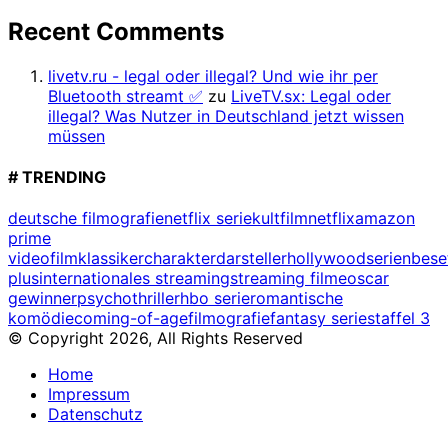
Recent Comments
livetv.ru - legal oder illegal? Und wie ihr per
Bluetooth streamt ✅
zu
LiveTV.sx: Legal oder
illegal? Was Nutzer in Deutschland jetzt wissen
müssen
# TRENDING
deutsche filmografie
netflix serie
kultfilm
netflix
amazon
prime
video
filmklassiker
charakterdarsteller
hollywood
serienbes
plus
internationales streaming
streaming filme
oscar
gewinner
psychothriller
hbo serie
romantische
komödie
coming-of-age
filmografie
fantasy serie
staffel 3
© Copyright 2026, All Rights Reserved
Home
Impressum
Datenschutz