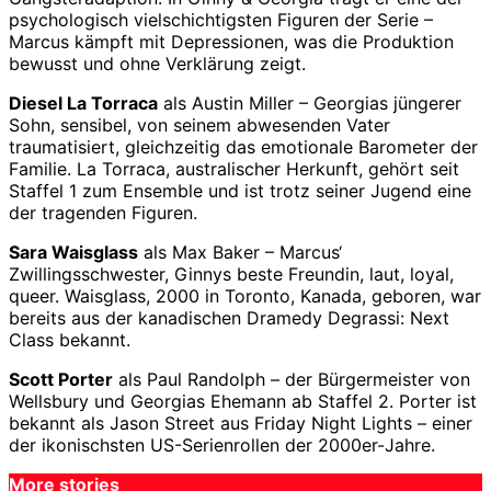
psychologisch vielschichtigsten Figuren der Serie –
Marcus kämpft mit Depressionen, was die Produktion
bewusst und ohne Verklärung zeigt.
Diesel La Torraca
als Austin Miller – Georgias jüngerer
Sohn, sensibel, von seinem abwesenden Vater
traumatisiert, gleichzeitig das emotionale Barometer der
Familie. La Torraca, australischer Herkunft, gehört seit
Staffel 1 zum Ensemble und ist trotz seiner Jugend eine
der tragenden Figuren.
Sara Waisglass
als Max Baker – Marcus‘
Zwillingsschwester, Ginnys beste Freundin, laut, loyal,
queer. Waisglass, 2000 in Toronto, Kanada, geboren, war
bereits aus der kanadischen Dramedy Degrassi: Next
Class bekannt.
Scott Porter
als Paul Randolph – der Bürgermeister von
Wellsbury und Georgias Ehemann ab Staffel 2. Porter ist
bekannt als Jason Street aus Friday Night Lights – einer
der ikonischsten US-Serienrollen der 2000er-Jahre.
More stories