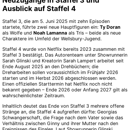
Neuzugänge in Staffel 3 und
Ausblick auf Staffel 4
Staffel 3, die am 5. Juni 2025 mit zehn Episoden
startete, führte zwei neue Hauptfiguren ein:
Ty Doran
als Wolfe und
Noah Lamanna
als Tris – beide als neue
Charaktere im Umfeld der Wellsbury-Jugend.
Staffel 4 wurde von Netflix bereits 2023 zusammen mit
Staffel 3 bestätigt. Das Autorenteam unter Showrunnerin
Sarah Glinski und Kreatorin Sarah Lampert arbeitet seit
Ende August 2025 an den Drehbüchern; die
Dreharbeiten sollen voraussichtlich im Frühjahr 2026
starten und im Herbst 2026 abgeschlossen werden.
Einen offiziellen Starttermin hat Netflix noch nicht
bekannt gegeben – Ende 2026 oder Anfang 2027 gilt als
wahrscheinlichster Zeitraum.
Inhaltlich deutet das Ende von Staffel 3 mehrere offene
Stränge an, die Staffel 4 aufgreifen dürfte: Georgias
Schwangerschaft, die Frage nach dem Vater sowie das
Verhältnis zwischen Ginny und ihrer Mutter nach den
Ereignissen des Finales. Laut Showrunnerin Glinski