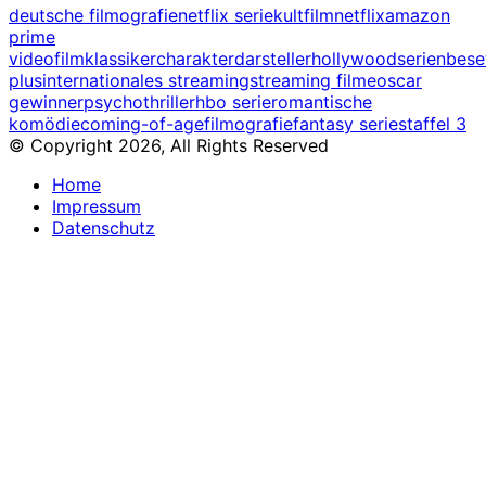
deutsche filmografie
netflix serie
kultfilm
netflix
amazon
prime
video
filmklassiker
charakterdarsteller
hollywood
serienbes
plus
internationales streaming
streaming filme
oscar
gewinner
psychothriller
hbo serie
romantische
komödie
coming-of-age
filmografie
fantasy serie
staffel 3
© Copyright 2026, All Rights Reserved
Home
Impressum
Datenschutz