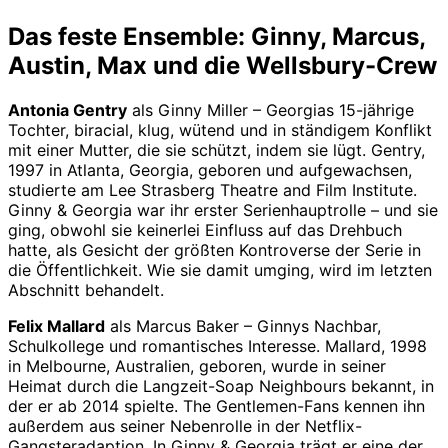
Das feste Ensemble: Ginny, Marcus,
Austin, Max und die Wellsbury-Crew
Antonia Gentry
als Ginny Miller – Georgias 15-jährige
Tochter, biracial, klug, wütend und in ständigem Konflikt
mit einer Mutter, die sie schützt, indem sie lügt. Gentry,
1997 in Atlanta, Georgia, geboren und aufgewachsen,
studierte am Lee Strasberg Theatre and Film Institute.
Ginny & Georgia war ihr erster Serienhauptrolle – und sie
ging, obwohl sie keinerlei Einfluss auf das Drehbuch
hatte, als Gesicht der größten Kontroverse der Serie in
die Öffentlichkeit. Wie sie damit umging, wird im letzten
Abschnitt behandelt.
Felix Mallard
als Marcus Baker – Ginnys Nachbar,
Schulkollege und romantisches Interesse. Mallard, 1998
in Melbourne, Australien, geboren, wurde in seiner
Heimat durch die Langzeit-Soap Neighbours bekannt, in
der er ab 2014 spielte. The Gentlemen-Fans kennen ihn
außerdem aus seiner Nebenrolle in der Netflix-
Gangsteradaption. In Ginny & Georgia trägt er eine der