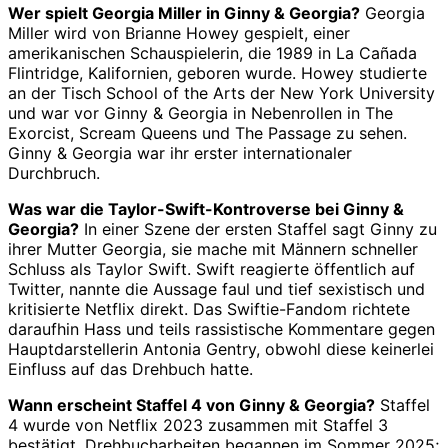
Wer spielt Georgia Miller in Ginny & Georgia?
Georgia
Miller wird von Brianne Howey gespielt, einer
amerikanischen Schauspielerin, die 1989 in La Cañada
Flintridge, Kalifornien, geboren wurde. Howey studierte
an der Tisch School of the Arts der New York University
und war vor Ginny & Georgia in Nebenrollen in The
Exorcist, Scream Queens und The Passage zu sehen.
Ginny & Georgia war ihr erster internationaler
Durchbruch.
Was war die Taylor-Swift-Kontroverse bei Ginny &
Georgia?
In einer Szene der ersten Staffel sagt Ginny zu
ihrer Mutter Georgia, sie mache mit Männern schneller
Schluss als Taylor Swift. Swift reagierte öffentlich auf
Twitter, nannte die Aussage faul und tief sexistisch und
kritisierte Netflix direkt. Das Swiftie-Fandom richtete
daraufhin Hass und teils rassistische Kommentare gegen
Hauptdarstellerin Antonia Gentry, obwohl diese keinerlei
Einfluss auf das Drehbuch hatte.
Wann erscheint Staffel 4 von Ginny & Georgia?
Staffel
4 wurde von Netflix 2023 zusammen mit Staffel 3
bestätigt. Drehbucharbeiten begannen im Sommer 2025;