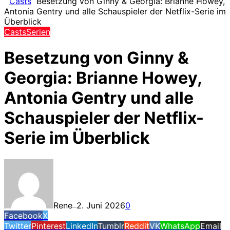
Casts
Besetzung von Ginny & Georgia: Brianne Howey,
Antonia Gentry und alle Schauspieler der Netflix-Serie im
Überblick
Casts
Serien
Besetzung von Ginny &
Georgia: Brianne Howey,
Antonia Gentry und alle
Schauspieler der Netflix-
Serie im Überblick
Rene
2. Juni 2026
0
—
Facebook
X
Twitter
Pinterest
LinkedIn
Tumblr
Reddit
VK
WhatsApp
Email