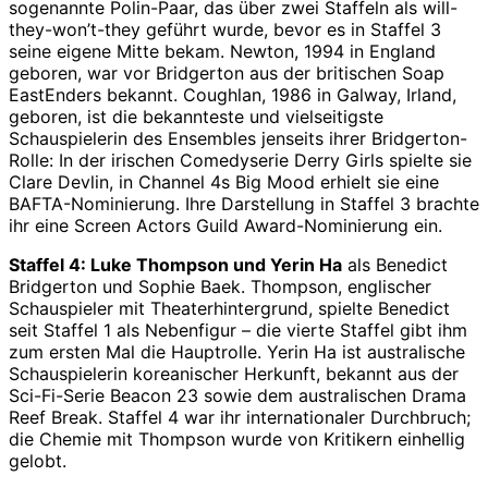
sogenannte Polin-Paar, das über zwei Staffeln als will-
they-won’t-they geführt wurde, bevor es in Staffel 3
seine eigene Mitte bekam. Newton, 1994 in England
geboren, war vor Bridgerton aus der britischen Soap
EastEnders bekannt. Coughlan, 1986 in Galway, Irland,
geboren, ist die bekannteste und vielseitigste
Schauspielerin des Ensembles jenseits ihrer Bridgerton-
Rolle: In der irischen Comedyserie Derry Girls spielte sie
Clare Devlin, in Channel 4s Big Mood erhielt sie eine
BAFTA-Nominierung. Ihre Darstellung in Staffel 3 brachte
ihr eine Screen Actors Guild Award-Nominierung ein.
Staffel 4: Luke Thompson und Yerin Ha
als Benedict
Bridgerton und Sophie Baek. Thompson, englischer
Schauspieler mit Theaterhintergrund, spielte Benedict
seit Staffel 1 als Nebenfigur – die vierte Staffel gibt ihm
zum ersten Mal die Hauptrolle. Yerin Ha ist australische
Schauspielerin koreanischer Herkunft, bekannt aus der
Sci-Fi-Serie Beacon 23 sowie dem australischen Drama
Reef Break. Staffel 4 war ihr internationaler Durchbruch;
die Chemie mit Thompson wurde von Kritikern einhellig
gelobt.