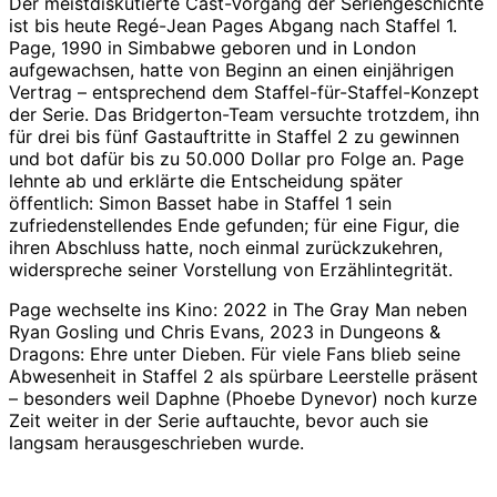
Der meistdiskutierte Cast-Vorgang der Seriengeschichte
ist bis heute Regé-Jean Pages Abgang nach Staffel 1.
Page, 1990 in Simbabwe geboren und in London
aufgewachsen, hatte von Beginn an einen einjährigen
Vertrag – entsprechend dem Staffel-für-Staffel-Konzept
der Serie. Das Bridgerton-Team versuchte trotzdem, ihn
für drei bis fünf Gastauftritte in Staffel 2 zu gewinnen
und bot dafür bis zu 50.000 Dollar pro Folge an. Page
lehnte ab und erklärte die Entscheidung später
öffentlich: Simon Basset habe in Staffel 1 sein
zufriedenstellendes Ende gefunden; für eine Figur, die
ihren Abschluss hatte, noch einmal zurückzukehren,
widerspreche seiner Vorstellung von Erzählintegrität.
Page wechselte ins Kino: 2022 in The Gray Man neben
Ryan Gosling und Chris Evans, 2023 in Dungeons &
Dragons: Ehre unter Dieben. Für viele Fans blieb seine
Abwesenheit in Staffel 2 als spürbare Leerstelle präsent
– besonders weil Daphne (Phoebe Dynevor) noch kurze
Zeit weiter in der Serie auftauchte, bevor auch sie
langsam herausgeschrieben wurde.