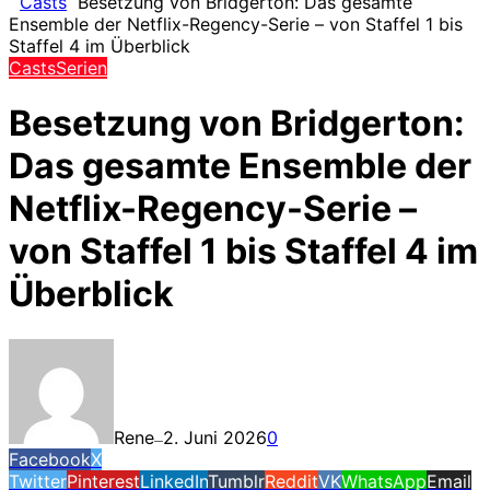
Casts
Besetzung von Bridgerton: Das gesamte
Ensemble der Netflix-Regency-Serie – von Staffel 1 bis
Staffel 4 im Überblick
Casts
Serien
Besetzung von Bridgerton:
Das gesamte Ensemble der
Netflix-Regency-Serie –
von Staffel 1 bis Staffel 4 im
Überblick
Rene
2. Juni 2026
0
—
Facebook
X
Twitter
Pinterest
LinkedIn
Tumblr
Reddit
VK
WhatsApp
Email