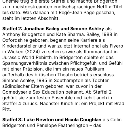
Chemie trug die erste Staffel und machte Bridgerton
zum meistgestreamten englischsprachigen Netflix-Titel
bis dato. Was danach mit Regé-Jean Page geschah,
steht im letzten Abschnitt.
Staffel 2: Jonathan Bailey und Simone Ashley
als
Anthony Bridgerton und Kate Sharma. Bailey, 1988 in
Oxfordshire geboren, begann seine Karriere als
Kinderdarsteller und war zuletzt international als Fiyero
in Wicked (2024) zu sehen sowie als Kommandant in
Jurassic World Rebirth. In Bridgerton spielte er das
Spannungsverhältnis zwischen Pflichtgefühl und Gefühl
mit einer Präzision, die ihm ein neues Publikum
außerhalb des britischen Theaterbetriebs erschloss.
Simone Ashley, 1995 in Southampton als Tochter
südindischer Eltern geboren, war zuvor in der
Comedyserie Sex Education bekannt. Ab Staffel 2
gehört sie zum festen Ensemble und kehrt auch in
Staffel 4 zurück. Nächster Kinofilm: ein Projekt mit Brad
Pitt.
Staffel 3: Luke Newton und Nicola Coughlan
als Colin
Bridgerton und Penelope Featherington – das