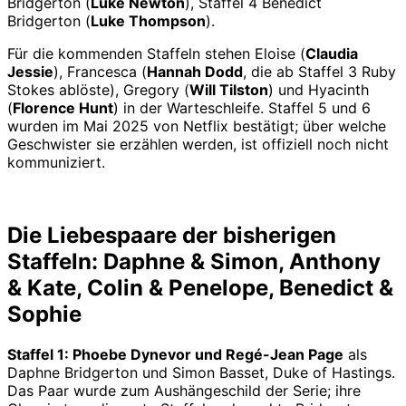
Bridgerton (
Luke Newton
), Staffel 4 Benedict
Bridgerton (
Luke Thompson
).
Für die kommenden Staffeln stehen Eloise (
Claudia
Jessie
), Francesca (
Hannah Dodd
, die ab Staffel 3 Ruby
Stokes ablöste), Gregory (
Will Tilston
) und Hyacinth
(
Florence Hunt
) in der Warteschleife. Staffel 5 und 6
wurden im Mai 2025 von Netflix bestätigt; über welche
Geschwister sie erzählen werden, ist offiziell noch nicht
kommuniziert.
Die Liebespaare der bisherigen
Staffeln: Daphne & Simon, Anthony
& Kate, Colin & Penelope, Benedict &
Sophie
Staffel 1: Phoebe Dynevor und Regé-Jean Page
als
Daphne Bridgerton und Simon Basset, Duke of Hastings.
Das Paar wurde zum Aushängeschild der Serie; ihre