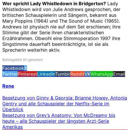
Wer spricht Lady Whistledown in Bridgerton?
Lady
Whistledown wird von Julie Andrews gesprochen, der
britischen Schauspielerin und Sängerin, bekannt aus
Mary Poppins (1964) und The Sound of Music (1965).
Andrews ist physisch nie auf dem Set erschienen; ihre
Stimme gibt der Serie ihren charakteristischen
Erzählrahmen. Obwohl eine Stimmoperation 1997 ihre
Singstimme dauerhaft beeinträchtigte, ist sie als
Sprecherin weiterhin aktiv.
Beitragsbild: KI-generiert
Facebook
X
Twitter
Pinterest
LinkedIn
Tumblr
Reddit
VK
WhatsApp
Email
Rene
Besetzung von Ginny & Georgia: Brianne Howey, Antonia
Gentry und alle Schauspieler der Netflix-Serie im
Überblick
Besetzung von Grey’s Anatomy: Von McDreamy bis
heute – alle Schauspieler der längsten Arzt-Serie
Amerikas