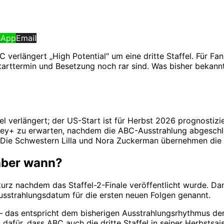
sApp
Email
erlängert „High Potential“ um eine dritte Staffel. Für Fans 
arttermin und Besetzung noch rar sind. Was bisher bekannt 
ffel verlängert; der US-Start ist für Herbst 2026 prognostiz
isney+ zu erwarten, nachdem die ABC-Ausstrahlung abgeschlo
l: Die Schwestern Lilla und Nora Zuckerman übernehmen di
 aber wann?
, kurz nachdem das Staffel-2-Finale veröffentlicht wurde. D
usstrahlungsdatum für die ersten neuen Folgen genannt.
 das entspricht dem bisherigen Ausstrahlungsrhythmus der 
s dafür, dass ABC auch die dritte Staffel in seiner Herbstsai