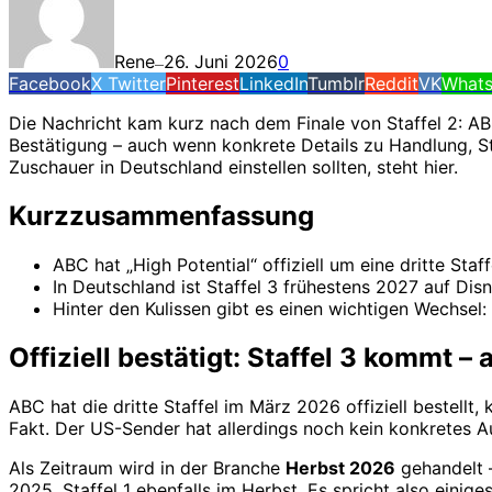
Rene
26. Juni 2026
0
—
Facebook
X Twitter
Pinterest
LinkedIn
Tumblr
Reddit
VK
What
Die Nachricht kam kurz nach dem Finale von Staffel 2: ABC v
Bestätigung – auch wenn konkrete Details zu Handlung, St
Zuschauer in Deutschland einstellen sollten, steht hier.
Kurzzusammenfassung
ABC hat „High Potential“ offiziell um eine dritte Sta
In Deutschland ist Staffel 3 frühestens 2027 auf D
Hinter den Kulissen gibt es einen wichtigen Wechse
Offiziell bestätigt: Staffel 3 kommt –
ABC hat die dritte Staffel im März 2026 offiziell bestellt
Fakt. Der US-Sender hat allerdings noch kein konkretes A
Als Zeitraum wird in der Branche
Herbst 2026
gehandelt –
2025, Staffel 1 ebenfalls im Herbst. Es spricht also einige