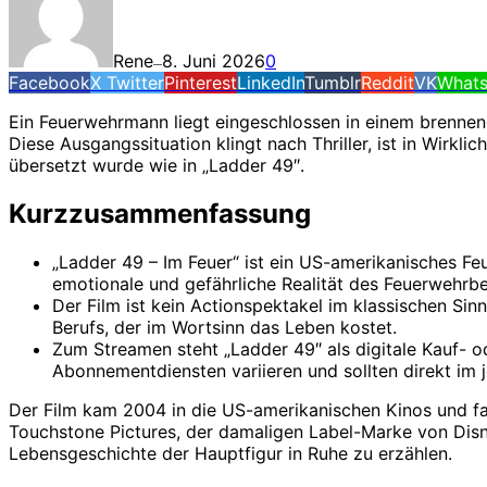
Rene
8. Juni 2026
0
—
Facebook
X Twitter
Pinterest
LinkedIn
Tumblr
Reddit
VK
What
Ein Feuerwehrmann liegt eingeschlossen in einem brennend
Diese Ausgangssituation klingt nach Thriller, ist in Wirkli
übersetzt wurde wie in „Ladder 49″.
Kurzzusammenfassung
„Ladder 49 – Im Feuer“ ist ein US-amerikanisches Fe
emotionale und gefährliche Realität des Feuerwehrber
Der Film ist kein Actionspektakel im klassischen Si
Berufs, der im Wortsinn das Leben kostet.
Zum Streamen steht „Ladder 49″ als digitale Kauf- o
Abonnementdiensten variieren und sollten direkt im 
Der Film kam 2004 in die US-amerikanischen Kinos und fan
Touchstone Pictures, der damaligen Label-Marke von Disne
Lebensgeschichte der Hauptfigur in Ruhe zu erzählen.