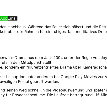
sApp
Email
en Hochhaus. Während das Feuer sich nähert und die Rettung
chkeit aber der Rahmen für ein ruhiges, fast meditatives Dra
uerwehr-Drama aus dem Jahr 2004 unter der Regie von Jay R
ufs in den Mittelpunkt stellt.
nne, sondern ein figurenzentriertes Drama über Kameradschaf
der Leihoption unter anderem bei Google Play Movies zur V
jeweiligen Portal geprüft werden.
d seinen Weg schnell in die Videoauswertung und später au
y für Erwachsenenfilme. Die Laufzeit beträgt rund 115 Min