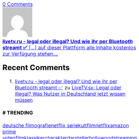
0 Comments
livetv.ru - legal oder illegal? Und wie ihr per Bluetooth
streamt ✅
[…] auf dieser Plattform alle Inhalte kostenlos
zur Verfügung stehen,...
Recent Comments
livetv.ru - legal oder illegal? Und wie ihr per
Bluetooth streamt ✅
zu
LiveTV.sx: Legal oder
illegal? Was Nutzer in Deutschland jetzt wissen
müssen
# TRENDING
deutsche filmografie
netflix serie
kultfilm
netflix
amazon
prime
video
filmklassiker
charakterdarsteller
hollywood
streaming