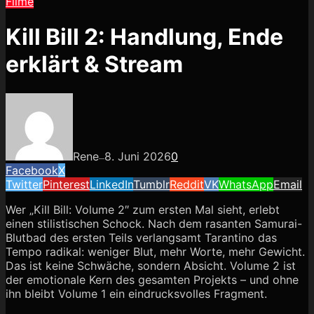
Filme
Kill Bill 2: Handlung, Ende
erklärt & Stream
Rene
8. Juni 2026
0
—
Facebook
X
Twitter
Pinterest
LinkedIn
Tumblr
Reddit
VK
WhatsApp
Email
Wer „Kill Bill: Volume 2″ zum ersten Mal sieht, erlebt
einen stilistischen Schock. Nach dem rasanten Samurai-
Blutbad des ersten Teils verlangsamt Tarantino das
Tempo radikal: weniger Blut, mehr Worte, mehr Gewicht.
Das ist keine Schwäche, sondern Absicht. Volume 2 ist
der emotionale Kern des gesamten Projekts – und ohne
ihn bleibt Volume 1 ein eindrucksvolles Fragment.