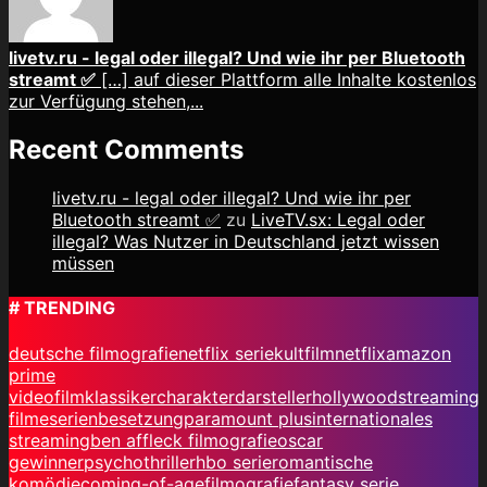
livetv.ru - legal oder illegal? Und wie ihr per Bluetooth
streamt ✅
[…] auf dieser Plattform alle Inhalte kostenlos
zur Verfügung stehen,...
Recent Comments
livetv.ru - legal oder illegal? Und wie ihr per
Bluetooth streamt ✅
zu
LiveTV.sx: Legal oder
illegal? Was Nutzer in Deutschland jetzt wissen
müssen
# TRENDING
deutsche filmografie
netflix serie
kultfilm
netflix
amazon
prime
video
filmklassiker
charakterdarsteller
hollywood
streaming
filme
serienbesetzung
paramount plus
internationales
streaming
ben affleck filmografie
oscar
gewinner
psychothriller
hbo serie
romantische
komödie
coming-of-age
filmografie
fantasy serie