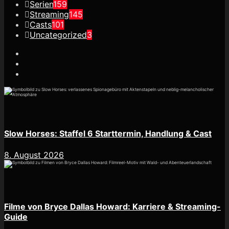
Serien
159
Streaming
145
Casts
101
Uncategorized
3
Slow Horses: Staffel 6 Starttermin, Handlung & Cast
8. August 2026
Filme von Bryce Dallas Howard: Karriere & Streaming-
Guide