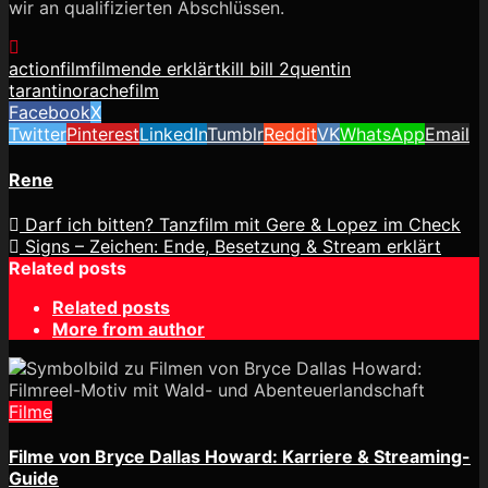
wir an qualifizierten Abschlüssen.
actionfilm
filmende erklärt
kill bill 2
quentin
tarantino
rachefilm
Facebook
X
Twitter
Pinterest
LinkedIn
Tumblr
Reddit
VK
WhatsApp
Email
Rene
Darf ich bitten? Tanzfilm mit Gere & Lopez im Check
Signs – Zeichen: Ende, Besetzung & Stream erklärt
Related posts
Related posts
More from author
Filme
Filme von Bryce Dallas Howard: Karriere & Streaming-
Guide