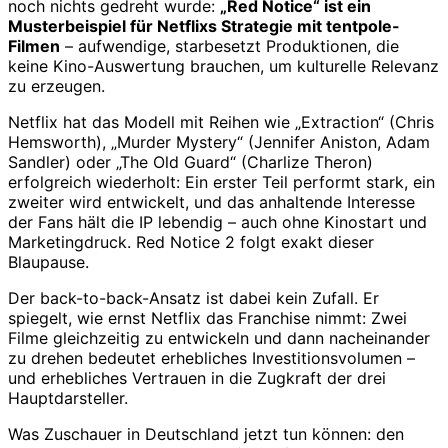
noch nichts gedreht wurde:
„Red Notice“ ist ein
Musterbeispiel für Netflixs Strategie mit tentpole-
Filmen
– aufwendige, starbesetzt Produktionen, die
keine Kino-Auswertung brauchen, um kulturelle Relevanz
zu erzeugen.
Netflix hat das Modell mit Reihen wie „Extraction“ (Chris
Hemsworth), „Murder Mystery“ (Jennifer Aniston, Adam
Sandler) oder „The Old Guard“ (Charlize Theron)
erfolgreich wiederholt: Ein erster Teil performt stark, ein
zweiter wird entwickelt, und das anhaltende Interesse
der Fans hält die IP lebendig – auch ohne Kinostart und
Marketingdruck. Red Notice 2 folgt exakt dieser
Blaupause.
Der back-to-back-Ansatz ist dabei kein Zufall. Er
spiegelt, wie ernst Netflix das Franchise nimmt: Zwei
Filme gleichzeitig zu entwickeln und dann nacheinander
zu drehen bedeutet erhebliches Investitionsvolumen –
und erhebliches Vertrauen in die Zugkraft der drei
Hauptdarsteller.
Was Zuschauer in Deutschland jetzt tun können: den