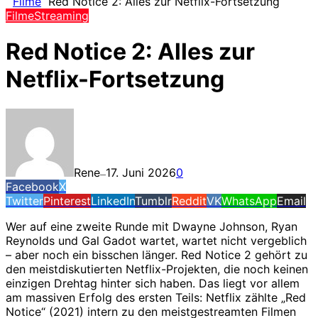
Filme
Red Notice 2: Alles zur Netflix-Fortsetzung
Filme
Streaming
Red Notice 2: Alles zur
Netflix-Fortsetzung
Rene
17. Juni 2026
0
—
Facebook
X
Twitter
Pinterest
LinkedIn
Tumblr
Reddit
VK
WhatsApp
Email
Wer auf eine zweite Runde mit Dwayne Johnson, Ryan
Reynolds und Gal Gadot wartet, wartet nicht vergeblich
– aber noch ein bisschen länger. Red Notice 2 gehört zu
den meistdiskutierten Netflix-Projekten, die noch keinen
einzigen Drehtag hinter sich haben. Das liegt vor allem
am massiven Erfolg des ersten Teils: Netflix zählte „Red
Notice“ (2021) intern zu den meistgestreamten Filmen