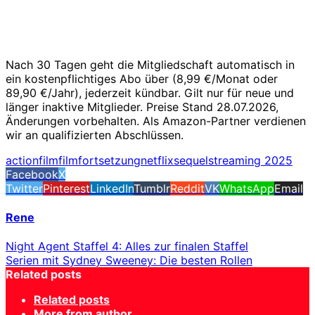
Nach 30 Tagen geht die Mitgliedschaft automatisch in
ein kostenpflichtiges Abo über (8,99 €/Monat oder
89,90 €/Jahr), jederzeit kündbar. Gilt nur für neue und
länger inaktive Mitglieder. Preise Stand 28.07.2026,
Änderungen vorbehalten. Als Amazon-Partner verdienen
wir an qualifizierten Abschlüssen.
actionfilm
filmfortsetzung
netflix
sequel
streaming 2025
Facebook
X
Twitter
Pinterest
LinkedIn
Tumblr
Reddit
VK
WhatsApp
Email
Rene
Night Agent Staffel 4: Alles zur finalen Staffel
Serien mit Sydney Sweeney: Die besten Rollen
Related posts
Related posts
More from author