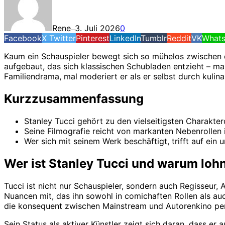
Rene
3. Juli 2026
0
—
Facebook
X Twitter
Pinterest
LinkedIn
Tumblr
Reddit
VK
What
Kaum ein Schauspieler bewegt sich so mühelos zwischen d
aufgebaut, das sich klassischen Schubladen entzieht – ma
Familiendrama, mal moderiert er als er selbst durch kulin
Kurzzusammenfassung
Stanley Tucci gehört zu den vielseitigsten Charakte
Seine Filmografie reicht von markanten Nebenrollen 
Wer sich mit seinem Werk beschäftigt, trifft auf e
Wer ist Stanley Tucci und warum lohnt
Tucci ist nicht nur Schauspieler, sondern auch Regisseur, 
Nuancen mit, das ihn sowohl in comichaften Rollen als auch
die konsequent zwischen Mainstream und Autorenkino pen
Sein Status als aktiver Künstler zeigt sich daran, dass er