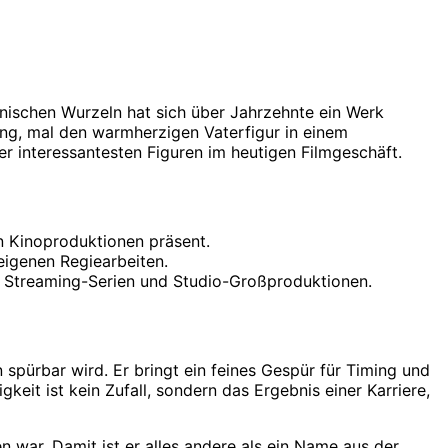
nischen Wurzeln hat sich über Jahrzehnte ein Werk
mung, mal den warmherzigen Vaterfigur in einem
er interessantesten Figuren im heutigen Filmgeschäft.
n Kinoproduktionen präsent.
eigenen Regiearbeiten.
o, Streaming-Serien und Studio-Großproduktionen.
n spürbar wird. Er bringt ein feines Gespür für Timing und
keit ist kein Zufall, sondern das Ergebnis einer Karriere,
en war. Damit ist er alles andere als ein Name aus der