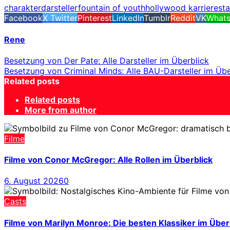
charakterdarsteller
fountain of youth
hollywood karriere
sta
Facebook
X Twitter
Pinterest
LinkedIn
Tumblr
Reddit
VK
What
Rene
Besetzung von Der Pate: Alle Darsteller im Überblick
Besetzung von Criminal Minds: Alle BAU-Darsteller im Übe
Related posts
Related posts
More from author
Filme
Filme von Conor McGregor: Alle Rollen im Überblick
6. August 2026
0
Casts
Filme von Marilyn Monroe: Die besten Klassiker im Über