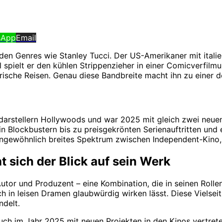
sApp
Email
en Genres wie Stanley Tucci. Der US-Amerikaner mit italie
l spielt er den kühlen Strippenzieher in einer Comicverfil
arische Reisen. Genau diese Bandbreite macht ihn zu einer d
rdarstellern Hollywoods und war 2025 mit gleich zwei neue
in Blockbustern bis zu preisgekrönten Serienauftritten und 
in ungewöhnlich breites Spektrum zwischen Independent-Kin
 sich der Blick auf sein Werk
Autor und Produzent – eine Kombination, die in seinen Rolle
 in leisen Dramen glaubwürdig wirken lässt. Diese Vielseitig
delt.
 auch im Jahr 2025 mit neuen Projekten in den Kinos vertret