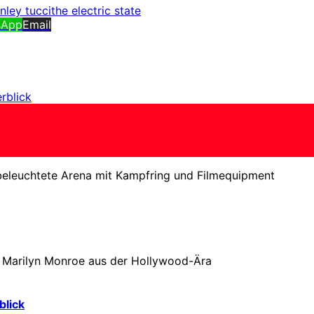
nley tucci
the electric state
sApp
Email
rblick
blick