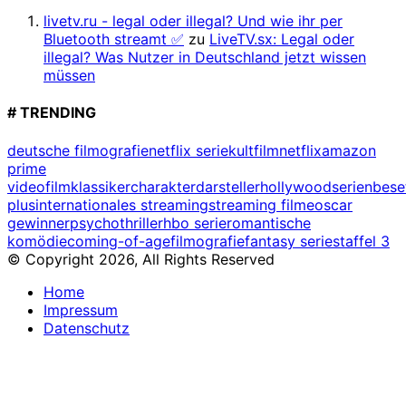
livetv.ru - legal oder illegal? Und wie ihr per
Bluetooth streamt ✅
zu
LiveTV.sx: Legal oder
illegal? Was Nutzer in Deutschland jetzt wissen
müssen
# TRENDING
deutsche filmografie
netflix serie
kultfilm
netflix
amazon
prime
video
filmklassiker
charakterdarsteller
hollywood
serienbes
plus
internationales streaming
streaming filme
oscar
gewinner
psychothriller
hbo serie
romantische
komödie
coming-of-age
filmografie
fantasy serie
staffel 3
© Copyright 2026, All Rights Reserved
Home
Impressum
Datenschutz