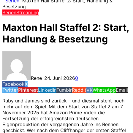
Serien
Maxton Hall Staffel 2: Start, Handlung &
Besetzung
Serien
Streaming
Maxton Hall Staffel 2: Start,
Handlung & Besetzung
Rene
24. Juni 2026
0
—
Facebook
X
Twitter
Pinterest
LinkedIn
Tumblr
Reddit
VK
WhatsApp
Email
Ruby und James sind zurück – und diesmal steht noch
mehr auf dem Spiel. Mit dem Start von Staffel 2 am 7.
November 2025 hat Amazon Prime Video die
Fortsetzung der erfolgreichsten deutschen
Eigenproduktion der vergangenen Jahre ins Rennen
geschickt. Wer nach dem Cliffhanger der ersten Staffel