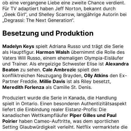
ob eine vergangene Liebe eine zweite Chance verdient.
Für TV adaptiert haben Jeff Norton, bekannt durch
„Geek Girl“, und Shelley Scarrow, langjährige Autorin bei
„Degrassi: The Next Generation“.
Besetzung und Produktion
Madelyn Keys
spielt Adriana Russo und trägt die Serie
als Hauptfigur.
Harmon Walsh
übernimmt die Rolle des
Vaters Will Russo, einem ehemaligen Olympia-Eisläufer
und Trainer. Als ehrgeizige Schwester Elise ist
Alexandra
Beaton
zu sehen.
Cale Ambrozic
spielt den
konfliktreichen Neuzugang Brayden,
Olly Atkins
den Ex-
Partner Freddie.
Millie Davis
ist als Riley besetzt,
Meredith Forlenza
als Camille St. Denis.
Produziert wurde die Serie in Kanada, die Handlung
spielt in Ontario. Einen besonderen Authentizitätsaspekt
liefert die Einbindung realer Eistanz-Profis: Die
kanadischen Wettkampfläufer
Piper Gilles und Paul
Poirier
haben Cameo-Auftritte, was dem sportlichen
Setting Glaubwürdigkeit verleiht. Netflix vermarktete die