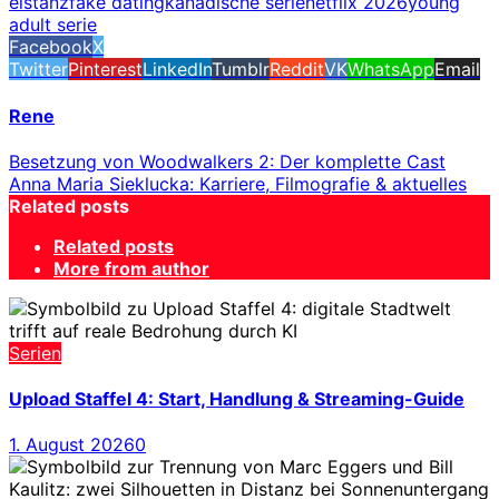
eistanz
fake dating
kanadische serie
netflix 2026
young
adult serie
Facebook
X
Twitter
Pinterest
LinkedIn
Tumblr
Reddit
VK
WhatsApp
Email
Rene
Besetzung von Woodwalkers 2: Der komplette Cast
Anna Maria Sieklucka: Karriere, Filmografie & aktuelles
Related posts
Related posts
More from author
Serien
Upload Staffel 4: Start, Handlung & Streaming-Guide
1. August 2026
0