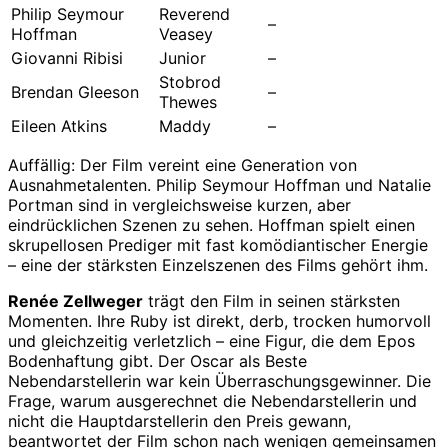
Philip Seymour
Reverend
–
Hoffman
Veasey
Giovanni Ribisi
Junior
–
Stobrod
Brendan Gleeson
–
Thewes
Eileen Atkins
Maddy
–
Auffällig: Der Film vereint eine Generation von
Ausnahmetalenten. Philip Seymour Hoffman und Natalie
Portman sind in vergleichsweise kurzen, aber
eindrücklichen Szenen zu sehen. Hoffman spielt einen
skrupellosen Prediger mit fast komödiantischer Energie
– eine der stärksten Einzelszenen des Films gehört ihm.
Renée Zellweger
trägt den Film in seinen stärksten
Momenten. Ihre Ruby ist direkt, derb, trocken humorvoll
und gleichzeitig verletzlich – eine Figur, die dem Epos
Bodenhaftung gibt. Der Oscar als Beste
Nebendarstellerin war kein Überraschungsgewinner. Die
Frage, warum ausgerechnet die Nebendarstellerin und
nicht die Hauptdarstellerin den Preis gewann,
beantwortet der Film schon nach wenigen gemeinsamen