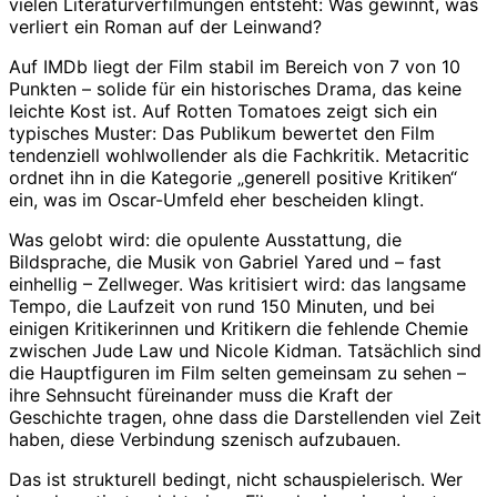
vielen Literaturverfilmungen entsteht: Was gewinnt, was
verliert ein Roman auf der Leinwand?
Auf IMDb liegt der Film stabil im Bereich von 7 von 10
Punkten – solide für ein historisches Drama, das keine
leichte Kost ist. Auf Rotten Tomatoes zeigt sich ein
typisches Muster: Das Publikum bewertet den Film
tendenziell wohlwollender als die Fachkritik. Metacritic
ordnet ihn in die Kategorie „generell positive Kritiken“
ein, was im Oscar-Umfeld eher bescheiden klingt.
Was gelobt wird: die opulente Ausstattung, die
Bildsprache, die Musik von Gabriel Yared und – fast
einhellig – Zellweger. Was kritisiert wird: das langsame
Tempo, die Laufzeit von rund 150 Minuten, und bei
einigen Kritikerinnen und Kritikern die fehlende Chemie
zwischen Jude Law und Nicole Kidman. Tatsächlich sind
die Hauptfiguren im Film selten gemeinsam zu sehen –
ihre Sehnsucht füreinander muss die Kraft der
Geschichte tragen, ohne dass die Darstellenden viel Zeit
haben, diese Verbindung szenisch aufzubauen.
Das ist strukturell bedingt, nicht schauspielerisch. Wer