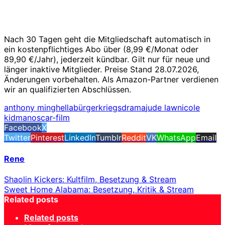
Nach 30 Tagen geht die Mitgliedschaft automatisch in
ein kostenpflichtiges Abo über (8,99 €/Monat oder
89,90 €/Jahr), jederzeit kündbar. Gilt nur für neue und
länger inaktive Mitglieder. Preise Stand 28.07.2026,
Änderungen vorbehalten. Als Amazon-Partner verdienen
wir an qualifizierten Abschlüssen.
anthony minghella
bürgerkriegsdrama
jude law
nicole
kidman
oscar-film
Facebook
X
Twitter
Pinterest
LinkedIn
Tumblr
Reddit
VK
WhatsApp
Email
Rene
Shaolin Kickers: Kultfilm, Besetzung & Stream
Sweet Home Alabama: Besetzung, Kritik & Stream
Related posts
Related posts