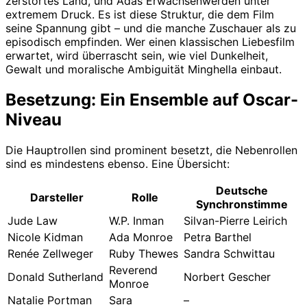
zerstörtes Land, und Adas Erwachsenwerden unter
extremem Druck. Es ist diese Struktur, die dem Film
seine Spannung gibt – und die manche Zuschauer als zu
episodisch empfinden. Wer einen klassischen Liebesfilm
erwartet, wird überrascht sein, wie viel Dunkelheit,
Gewalt und moralische Ambiguität Minghella einbaut.
Besetzung: Ein Ensemble auf Oscar-
Niveau
Die Hauptrollen sind prominent besetzt, die Nebenrollen
sind es mindestens ebenso. Eine Übersicht:
Deutsche
Darsteller
Rolle
Synchronstimme
Jude Law
W.P. Inman
Silvan-Pierre Leirich
Nicole Kidman
Ada Monroe
Petra Barthel
Renée Zellweger
Ruby Thewes
Sandra Schwittau
Reverend
Donald Sutherland
Norbert Gescher
Monroe
Natalie Portman
Sara
–