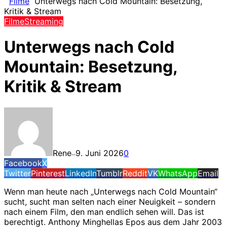
Filme
Unterwegs nach Cold Mountain: Besetzung,
Kritik & Stream
Filme
Streaming
Unterwegs nach Cold
Mountain: Besetzung,
Kritik & Stream
Rene
9. Juni 2026
0
—
Facebook
X
Twitter
Pinterest
LinkedIn
Tumblr
Reddit
VK
WhatsApp
Email
Wenn man heute nach „Unterwegs nach Cold Mountain“
sucht, sucht man selten nach einer Neuigkeit – sondern
nach einem Film, den man endlich sehen will. Das ist
berechtigt. Anthony Minghellas Epos aus dem Jahr 2003