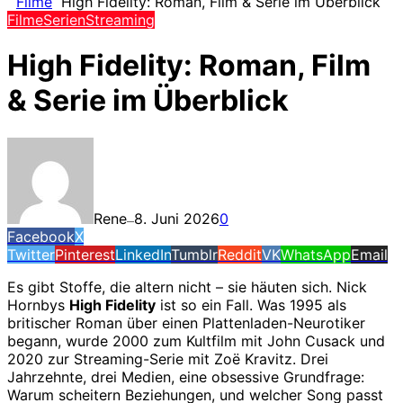
Filme
High Fidelity: Roman, Film & Serie im Überblick
Filme
Serien
Streaming
High Fidelity: Roman, Film
& Serie im Überblick
Rene
8. Juni 2026
0
—
Facebook
X
Twitter
Pinterest
LinkedIn
Tumblr
Reddit
VK
WhatsApp
Email
Es gibt Stoffe, die altern nicht – sie häuten sich. Nick
Hornbys
High Fidelity
ist so ein Fall. Was 1995 als
britischer Roman über einen Plattenladen-Neurotiker
begann, wurde 2000 zum Kultfilm mit John Cusack und
2020 zur Streaming-Serie mit Zoë Kravitz. Drei
Jahrzehnte, drei Medien, eine obsessive Grundfrage:
Warum scheitern Beziehungen, und welcher Song passt