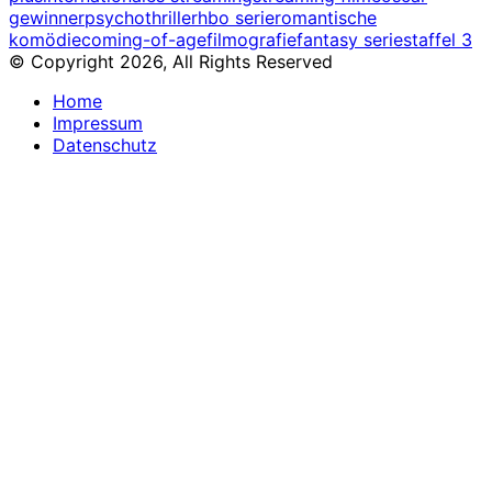
gewinner
psychothriller
hbo serie
romantische
komödie
coming-of-age
filmografie
fantasy serie
staffel 3
© Copyright 2026, All Rights Reserved
Home
Impressum
Datenschutz