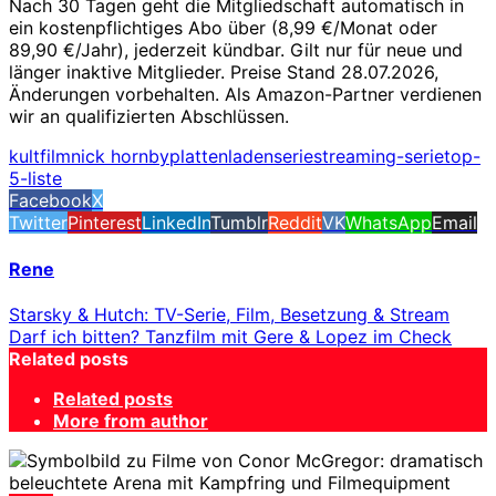
Nach 30 Tagen geht die Mitgliedschaft automatisch in
ein kostenpflichtiges Abo über (8,99 €/Monat oder
89,90 €/Jahr), jederzeit kündbar. Gilt nur für neue und
länger inaktive Mitglieder. Preise Stand 28.07.2026,
Änderungen vorbehalten. Als Amazon-Partner verdienen
wir an qualifizierten Abschlüssen.
kultfilm
nick hornby
plattenladenserie
streaming-serie
top-
5-liste
Facebook
X
Twitter
Pinterest
LinkedIn
Tumblr
Reddit
VK
WhatsApp
Email
Rene
Starsky & Hutch: TV-Serie, Film, Besetzung & Stream
Darf ich bitten? Tanzfilm mit Gere & Lopez im Check
Related posts
Related posts
More from author