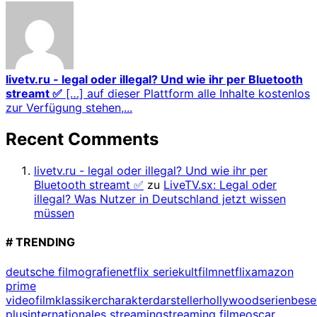
livetv.ru - legal oder illegal? Und wie ihr per Bluetooth
streamt ✅
[…] auf dieser Plattform alle Inhalte kostenlos
zur Verfügung stehen,...
Recent Comments
livetv.ru - legal oder illegal? Und wie ihr per
Bluetooth streamt ✅
zu
LiveTV.sx: Legal oder
illegal? Was Nutzer in Deutschland jetzt wissen
müssen
# TRENDING
deutsche filmografie
netflix serie
kultfilm
netflix
amazon
prime
video
filmklassiker
charakterdarsteller
hollywood
serienbes
plus
internationales streaming
streaming filme
oscar