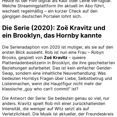
Heute ist der Film digital als Kauf oder Leihe verfügbar.
Welche Streamingplattform ihn aktuell im Abo führt,
wechselt regelmäßig – ein kurzer Check auf den
gängigen deutschen Portalen lohnt sich.
Die Serie (2020): Zoë Kravitz und
ein Brooklyn, das Hornby kannte
Die Serienadaption von 2020 ist mutiger, als sie auf den
ersten Blick aussieht. Rob ist nun eine Frau – Robyn
Brooks, gespielt von
Zoë Kravitz
– queere
Plattenladenbesitzerin in Brooklyn, die ihre gescheiterten
Beziehungen aufarbeitet. Das ist kein einfacher Gender-
Swap, sondern eine inhaltliche Neuverhandlung: Was
bedeuten Hornbys Fragen über Liebe, Selbstbetrug und
Listenmachen, wenn die Hauptfigur nicht mehr der
klassische „guy who can’t commit“ ist?
Die Antwort der Serie: Sie bedeuten genau so viel, nur
anders. Kravitz spielt Rob mit einer zurückhaltenden
Intensität, die weniger auf Witz setzt als auf
Verletzlichkeit. Die Musik ist aktueller, der Freundeskreis