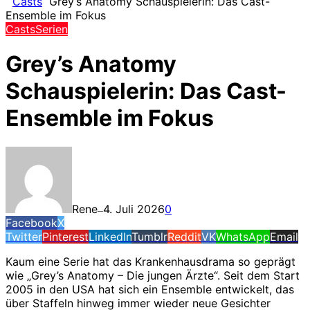
Casts
Grey’s Anatomy Schauspielerin: Das Cast-
Ensemble im Fokus
Casts
Serien
Grey’s Anatomy
Schauspielerin: Das Cast-
Ensemble im Fokus
Rene
4. Juli 2026
0
—
Facebook
X
Twitter
Pinterest
LinkedIn
Tumblr
Reddit
VK
WhatsApp
Email
Kaum eine Serie hat das Krankenhausdrama so geprägt
wie „Grey’s Anatomy – Die jungen Ärzte“. Seit dem Start
2005 in den USA hat sich ein Ensemble entwickelt, das
über Staffeln hinweg immer wieder neue Gesichter