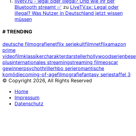
livetv.ru - legal oder illegal? Und wie ihr per
Bluetooth streamt ✅
zu
LiveTV.sx: Legal oder
illegal? Was Nutzer in Deutschland jetzt wissen
müssen
# TRENDING
deutsche filmografie
netflix serie
kultfilm
netflix
amazon
prime
video
filmklassiker
charakterdarsteller
hollywood
serienbes
plus
internationales streaming
streaming filme
oscar
gewinner
psychothriller
hbo serie
romantische
komödie
coming-of-age
filmografie
fantasy serie
staffel 3
© Copyright 2026, All Rights Reserved
Home
Impressum
Datenschutz