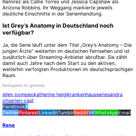
Ramirez als Callie Torres und Jessica Capshaw als
Arizona Robbins. Ihr Weggang markierte jeweils
deutliche Einschnitte in der Serienhandlung.
Ist Grey’s Anatomy in Deutschland noch
verfügbar?
Ja, die Serie läuft unter dem Titel „Grey’s Anatomy – Die
jungen Ärzte“ weiterhin im deutschen Fernsehen und ist
zusätzlich über Streaming-Anbieter abrufbar. Sie zählt
damit auch Jahre nach dem Start zu den aktiven,
weiterhin verfolgten Produktionen im deutschsprachigen
Raum.
Beitragsbild: KI-generiert
ellen pompeo
katherine heigl
krankenhausserie
sandra
oh
serien-cast
Facebook
X
Twitter
Pinterest
LinkedIn
Tumblr
Reddit
VK
WhatsApp
Email
Rene