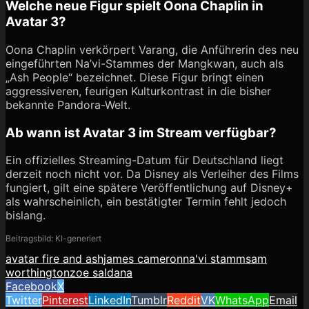
Welche neue Figur spielt Oona Chaplin in
Avatar 3?
Oona Chaplin verkörpert Varang, die Anführerin des neu
eingeführten Na’vi-Stammes der Mangkwan, auch als
„Ash People“ bezeichnet. Diese Figur bringt einen
aggressiveren, feurigen Kulturkontrast in die bisher
bekannte Pandora-Welt.
Ab wann ist Avatar 3 im Stream verfügbar?
Ein offizielles Streaming-Datum für Deutschland liegt
derzeit noch nicht vor. Da Disney als Verleiher des Films
fungiert, gilt eine spätere Veröffentlichung auf Disney+
als wahrscheinlich, ein bestätigter Termin fehlt jedoch
bislang.
Beitragsbild: KI-generiert
avatar fire and ash
james cameron
na'vi stamm
sam
worthington
zoe saldana
Facebook
X
Twitter
Pinterest
LinkedIn
Tumblr
Reddit
VK
WhatsApp
Email