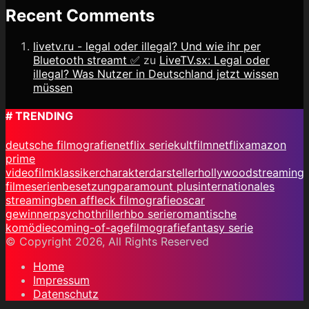
Recent Comments
livetv.ru - legal oder illegal? Und wie ihr per
Bluetooth streamt ✅
zu
LiveTV.sx: Legal oder
illegal? Was Nutzer in Deutschland jetzt wissen
müssen
# TRENDING
deutsche filmografie
netflix serie
kultfilm
netflix
amazon
prime
video
filmklassiker
charakterdarsteller
hollywood
streaming
filme
serienbesetzung
paramount plus
internationales
streaming
ben affleck filmografie
oscar
gewinner
psychothriller
hbo serie
romantische
komödie
coming-of-age
filmografie
fantasy serie
© Copyright 2026, All Rights Reserved
Home
Impressum
Datenschutz