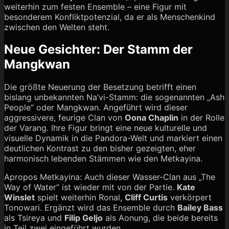
weiterhin zum festen Ensemble – eine Figur mit
besonderem Konfliktpotenzial, da er als Menschenkind
zwischen den Welten steht.
Neue Gesichter: Der Stamm der
Mangkwan
Die größte Neuerung der Besetzung betrifft einen
bislang unbekannten Na’vi-Stamm: die sogenannten „Ash
People“ oder Mangkwan. Angeführt wird dieser
aggressivere, feurige Clan von
Oona Chaplin
in der Rolle
der Varang. Ihre Figur bringt eine neue kulturelle und
visuelle Dynamik in die Pandora-Welt und markiert einen
deutlichen Kontrast zu den bisher gezeigten, eher
harmonisch lebenden Stämmen wie den Metkayina.
Apropos Metkayina: Auch dieser Wasser-Clan aus „The
Way of Water“ ist wieder mit von der Partie.
Kate
Winslet
spielt weiterhin Ronal,
Cliff Curtis
verkörpert
Tonowari. Ergänzt wird das Ensemble durch
Bailey Bass
als Tsireya und
Filip Geljo
als Aonung, die beide bereits
in Teil zwei eingeführt wurden.