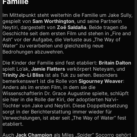
Familie
Im Mittelpunkt steht weiterhin die Familie um Jake Sully,
gespielt von
Sam Worthington
, und seine Partnerin
Neytiri, dargestellt von
Zoë Saldaña
. Beide tragen die
Geschichte seit dem ersten Film und stehen in „Fire and
Ash“ vor der Aufgabe, die Verluste aus „The Way of
Water“ zu verarbeiten und gleichzeitig neue
Bedrohungen abzuwehren.
Die Kinder der Familie sind fest etabliert:
Britain Dalton
spielt Lo’ak,
Jamie Flatters
verkörpert Neteyam, und
Trinity Jo-Li Bliss
ist als Tuk zu sehen. Besonders
bemerkenswert ist die Rolle von
Sigourney Weaver
:
Anders als im ersten Film, in dem sie die
Wissenschaftlerin Dr. Grace Augustine spielte, schlüpft
sie hier in die Rolle der Kiri, der adoptierten Na’vi-
Tochter von Jake und Neytiri. Diese Doppelbesetzung
sorgt in der Berichterstattung immer wieder für
Verwechslungen, ist aber seit „The Way of Water“ fest
etabliert.
Auch
Jack Champion
als Miles „Spider“ Socorro gehört