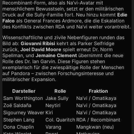
Recombinant-Form, also als Na’vi-Avatar mit
menschlichem Bewusstsein, setzt er den militärischen
Druck auf die Sully-Familie fort. Neu hinzu kommt
Edie
Falco
als General Frances Ardmore, die die Eskalation
des Konflikts zwischen RDA und Na’vi weiter vorantreibt.
Wissenschaftliche und zivile Nebenfiguren runden das
Bild ab:
Giovanni Ribisi
kehrt als Parker Selfridge
zurück,
Joel David Moore
spielt erneut Dr. Norm
Spellman, und
Jemaine Clement
übernimmt die neue
Rolle des Dr. Ian Garvin. Diese Figuren stehen
exemplarisch für die zwiespältige Rolle der Menschen
auf Pandora – zwischen Forschungsinteresse und
militärischer Expansion.
Darsteller
Rolle
Fraktion
Sam Worthington
Jake Sully
Na’vi / Omatikaya
Zoë Saldaña
Neytiri
Na’vi / Omatikaya
Sigourney Weaver
Kiri
Na’vi / Omatikaya
Stephen Lang
Col. Quaritch
RDA / Recombinant
Oona Chaplin
Varang
Mangkwan (neu)