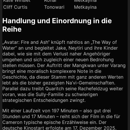
Kate Winslet
Ronal
Metkayina
Cliff Curtis
Tonowari
Metkayina
Handlung und Einordnung in die
Reihe
„Avatar: Fire and Ash“ knüpft nahtlos an „The Way of
Water“ an und begleitet Jake, Neytiri und ihre Kinder
dabei, wie sie mit dem Verlust naher Angehöriger
umgehen und sich zugleich einer neuen Bedrohung
stellen müssen. Der Auftritt der Mangkwan unter Varang
bringt eine moralisch komplexere Note in die
Geschichte, da dieser Stamm mit ganz anderen Werten
lebt als die bisher gezeigten Na’vi-Gemeinschaften.
Parallel dazu treibt Quaritch seine Rachefeldzug weiter
voran, was die Sully-Familie zu schwierigen
strategischen Entscheidungen zwingt.
Mit einer Laufzeit von 197 Minuten – also gut drei
Stunden und 17 Minuten – reiht sich der Film in die für
Cameron typische epische Erzählweise ein. Der
deutsche Kinostart erfolgte am 17. Dezember 2025,