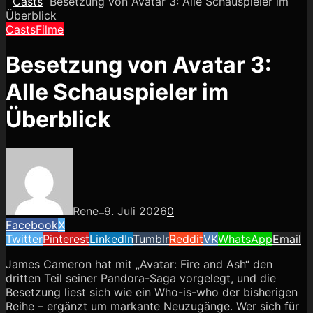
Casts
Besetzung von Avatar 3: Alle Schauspieler im
Überblick
Casts
Filme
Besetzung von Avatar 3:
Alle Schauspieler im
Überblick
Rene
9. Juli 2026
0
—
Facebook
X
Twitter
Pinterest
LinkedIn
Tumblr
Reddit
VK
WhatsApp
Email
James Cameron hat mit „Avatar: Fire and Ash“ den
dritten Teil seiner Pandora-Saga vorgelegt, und die
Besetzung liest sich wie ein Who-is-who der bisherigen
Reihe – ergänzt um markante Neuzugänge. Wer sich für