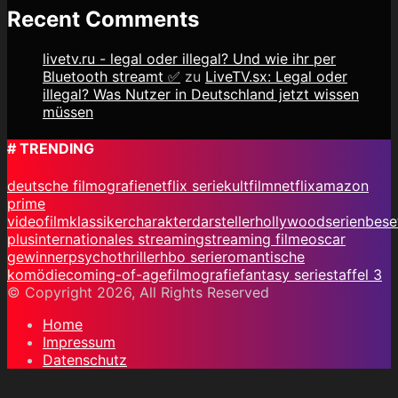
Recent Comments
livetv.ru - legal oder illegal? Und wie ihr per
Bluetooth streamt ✅
zu
LiveTV.sx: Legal oder
illegal? Was Nutzer in Deutschland jetzt wissen
müssen
# TRENDING
deutsche filmografie
netflix serie
kultfilm
netflix
amazon
prime
video
filmklassiker
charakterdarsteller
hollywood
serienbes
plus
internationales streaming
streaming filme
oscar
gewinner
psychothriller
hbo serie
romantische
komödie
coming-of-age
filmografie
fantasy serie
staffel 3
© Copyright 2026, All Rights Reserved
Home
Impressum
Datenschutz