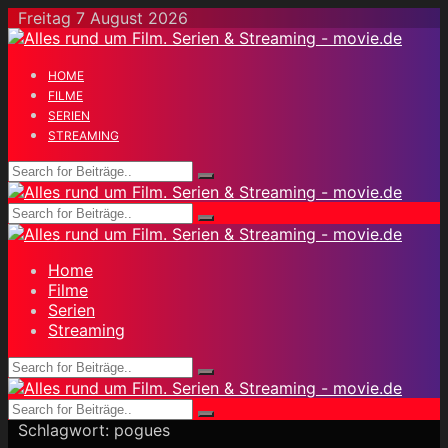
Skip
Freitag 7 August 2026
to
content
HOME
FILME
SERIEN
STREAMING
Home
Filme
Serien
Streaming
Schlagwort:
pogues