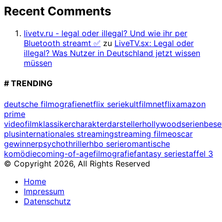
Recent Comments
livetv.ru - legal oder illegal? Und wie ihr per
Bluetooth streamt ✅
zu
LiveTV.sx: Legal oder
illegal? Was Nutzer in Deutschland jetzt wissen
müssen
# TRENDING
deutsche filmografie
netflix serie
kultfilm
netflix
amazon
prime
video
filmklassiker
charakterdarsteller
hollywood
serienbes
plus
internationales streaming
streaming filme
oscar
gewinner
psychothriller
hbo serie
romantische
komödie
coming-of-age
filmografie
fantasy serie
staffel 3
© Copyright 2026, All Rights Reserved
Home
Impressum
Datenschutz