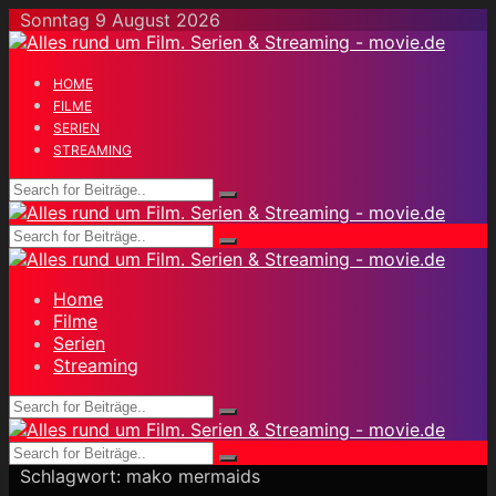
Skip
Sonntag 9 August 2026
to
content
HOME
FILME
SERIEN
STREAMING
Home
Filme
Serien
Streaming
Schlagwort:
mako mermaids