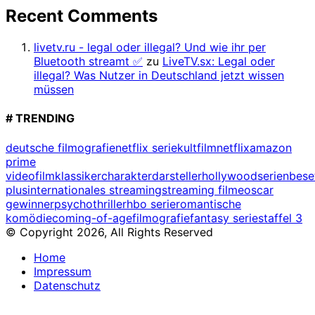
Recent Comments
livetv.ru - legal oder illegal? Und wie ihr per
Bluetooth streamt ✅
zu
LiveTV.sx: Legal oder
illegal? Was Nutzer in Deutschland jetzt wissen
müssen
# TRENDING
deutsche filmografie
netflix serie
kultfilm
netflix
amazon
prime
video
filmklassiker
charakterdarsteller
hollywood
serienbes
plus
internationales streaming
streaming filme
oscar
gewinner
psychothriller
hbo serie
romantische
komödie
coming-of-age
filmografie
fantasy serie
staffel 3
© Copyright 2026, All Rights Reserved
Home
Impressum
Datenschutz