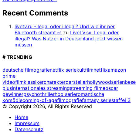
Recent Comments
livetv.ru - legal oder illegal? Und wie ihr per
Bluetooth streamt ✅
zu
LiveTV.sx: Legal oder
illegal? Was Nutzer in Deutschland jetzt wissen
müssen
# TRENDING
deutsche filmografie
netflix serie
kultfilm
netflix
amazon
prime
video
filmklassiker
charakterdarsteller
hollywood
serienbes
plus
internationales streaming
streaming filme
oscar
gewinner
psychothriller
hbo serie
romantische
komödie
coming-of-age
filmografie
fantasy serie
staffel 3
© Copyright 2026, All Rights Reserved
Home
Impressum
Datenschutz