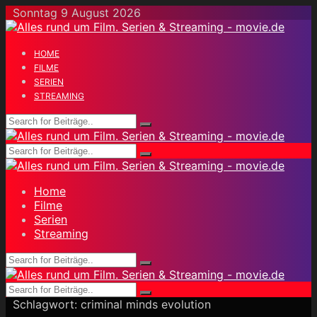
Skip
Sonntag 9 August 2026
to
content
HOME
FILME
SERIEN
STREAMING
Home
Filme
Serien
Streaming
Schlagwort:
criminal minds evolution