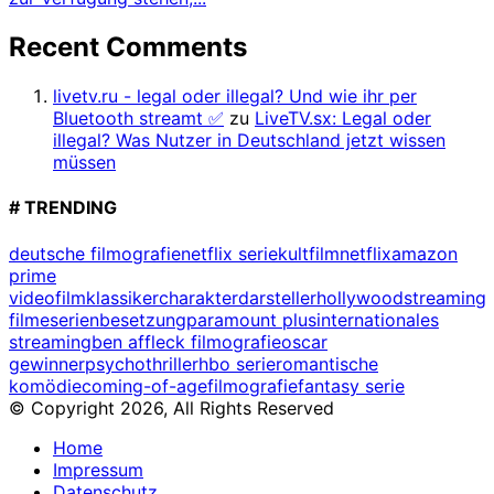
Recent Comments
livetv.ru - legal oder illegal? Und wie ihr per
Bluetooth streamt ✅
zu
LiveTV.sx: Legal oder
illegal? Was Nutzer in Deutschland jetzt wissen
müssen
# TRENDING
deutsche filmografie
netflix serie
kultfilm
netflix
amazon
prime
video
filmklassiker
charakterdarsteller
hollywood
streaming
filme
serienbesetzung
paramount plus
internationales
streaming
ben affleck filmografie
oscar
gewinner
psychothriller
hbo serie
romantische
komödie
coming-of-age
filmografie
fantasy serie
© Copyright 2026, All Rights Reserved
Home
Impressum
Datenschutz