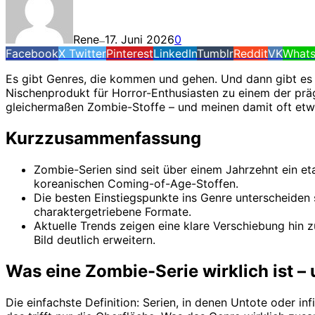
Rene
17. Juni 2026
0
—
Facebook
X Twitter
Pinterest
LinkedIn
Tumblr
Reddit
VK
What
Es gibt Genres, die kommen und gehen. Und dann gibt es 
Nischenprodukt für Horror-Enthusiasten zu einem der pr
gleichermaßen Zombie-Stoffe – und meinen damit oft etwa
Kurzzusammenfassung
Zombie-Serien sind seit über einem Jahrzehnt ein et
koreanischen Coming-of-Age-Stoffen.
Die besten Einstiegspunkte ins Genre unterscheiden s
charaktergetriebene Formate.
Aktuelle Trends zeigen eine klare Verschiebung hin 
Bild deutlich erweitern.
Was eine Zombie-Serie wirklich ist –
Die einfachste Definition: Serien, in denen Untote oder i