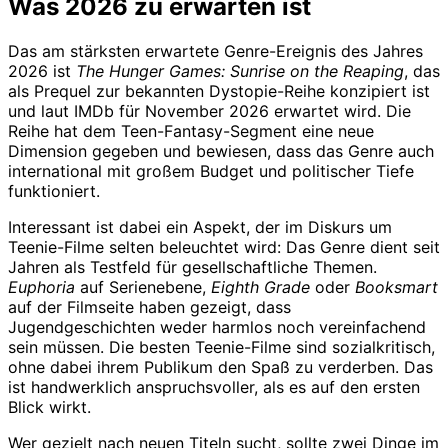
Was 2026 zu erwarten ist
Das am stärksten erwartete Genre-Ereignis des Jahres
2026 ist
The Hunger Games: Sunrise on the Reaping
, das
als Prequel zur bekannten Dystopie-Reihe konzipiert ist
und laut IMDb für November 2026 erwartet wird. Die
Reihe hat dem Teen-Fantasy-Segment eine neue
Dimension gegeben und bewiesen, dass das Genre auch
international mit großem Budget und politischer Tiefe
funktioniert.
Interessant ist dabei ein Aspekt, der im Diskurs um
Teenie-Filme selten beleuchtet wird: Das Genre dient seit
Jahren als Testfeld für gesellschaftliche Themen.
Euphoria
auf Serienebene,
Eighth Grade
oder
Booksmart
auf der Filmseite haben gezeigt, dass
Jugendgeschichten weder harmlos noch vereinfachend
sein müssen. Die besten Teenie-Filme sind sozialkritisch,
ohne dabei ihrem Publikum den Spaß zu verderben. Das
ist handwerklich anspruchsvoller, als es auf den ersten
Blick wirkt.
Wer gezielt nach neuen Titeln sucht, sollte zwei Dinge im