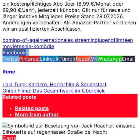
ein kostenpflichtiges Abo über (8,99 €/Monat oder
89,90 €/Jahr), jederzeit kündbar. Gilt nur für neue und
länger inaktive Mitglieder. Preise Stand 28.07.2026,
Änderungen vorbehalten. Als Amazon-Partner verdienen
wir an qualifizierten Abschlüssen.
coming-of-age
internationales streaming
jugendfilm
teen
movie
teenie-komödie
Facebook
X
Twitter
Pinterest
LinkedIn
Tumblr
Reddit
VK
WhatsApp
Email
Rene
Lola Tung: Karriere, Horrorfilm & Serienstart
Ghibli Filme: Das Gesamtwerk im Überblick
Related posts
Related posts
More from author
Casts