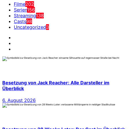
Filme
202
Serien
156
Streaming
138
Casts
98
Uncategorized
3
Besetzung von Jack Reacher: Alle Darsteller im
Überblick
6. August 2026