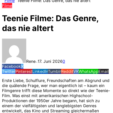
Filme
Teenie Filme: Das Genre, das nie altert
Filme
Teenie Filme: Das Genre,
das nie altert
Rene
17. Juni 2026
0
—
Facebook
X
Twitter
Pinterest
LinkedIn
Tumblr
Reddit
VK
WhatsApp
Email
Erste Liebe, Schulflure, Freundschaften am Abgrund und
die quälende Frage, wer man eigentlich ist – kaum ein
Filmgenre trifft diese Momente so direkt wie der Teenie-
Film. Was einst mit amerikanischen Highschool-
Produktionen der 1950er Jahre begann, hat sich zu
einem der vielfältigsten und langlebigsten Genres
entwickelt, das Kino und Streaming gleichermaßen