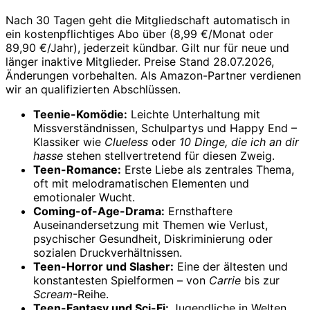
Nach 30 Tagen geht die Mitgliedschaft automatisch in
ein kostenpflichtiges Abo über (8,99 €/Monat oder
89,90 €/Jahr), jederzeit kündbar. Gilt nur für neue und
länger inaktive Mitglieder. Preise Stand 28.07.2026,
Änderungen vorbehalten. Als Amazon-Partner verdienen
wir an qualifizierten Abschlüssen.
Teenie-Komödie:
Leichte Unterhaltung mit
Missverständnissen, Schulpartys und Happy End –
Klassiker wie
Clueless
oder
10 Dinge, die ich an dir
hasse
stehen stellvertretend für diesen Zweig.
Teen-Romance:
Erste Liebe als zentrales Thema,
oft mit melodramatischen Elementen und
emotionaler Wucht.
Coming-of-Age-Drama:
Ernsthaftere
Auseinandersetzung mit Themen wie Verlust,
psychischer Gesundheit, Diskriminierung oder
sozialen Druckverhältnissen.
Teen-Horror und Slasher:
Eine der ältesten und
konstantesten Spielformen – von
Carrie
bis zur
Scream
-Reihe.
Teen-Fantasy und Sci-Fi:
Jugendliche in Welten