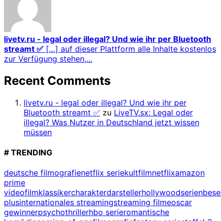
livetv.ru - legal oder illegal? Und wie ihr per Bluetooth
streamt ✅
[…] auf dieser Plattform alle Inhalte kostenlos
zur Verfügung stehen,...
Recent Comments
livetv.ru - legal oder illegal? Und wie ihr per
Bluetooth streamt ✅
zu
LiveTV.sx: Legal oder
illegal? Was Nutzer in Deutschland jetzt wissen
müssen
# TRENDING
deutsche filmografie
netflix serie
kultfilm
netflix
amazon
prime
video
filmklassiker
charakterdarsteller
hollywood
serienbes
plus
internationales streaming
streaming filme
oscar
gewinner
psychothriller
hbo serie
romantische